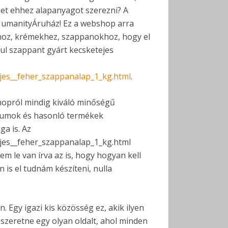
et ehhez alapanyagot szerezni? A
 HumanityÁruház! Ez a webshop arra
hoz, krémekhez, szappanokhoz, hogy el
ul szappant gyárt kecsketejes
jes__feher_szappanalap_1_kg.html
.
shopról mindig kiváló minőségű
ikumok és hasonló termékek
ga is. Az
jes__feher_szappanalap_1_kg.html
m le van írva az is, hogy hogyan kell
n is el tudnám készíteni, nulla
. Egy igazi kis közösség ez, akik ilyen
 szeretne egy olyan oldalt, ahol minden