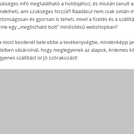
ükséges infó megtalálható a hobbijához, és miután tanult ar
ndelheti, ami szükséges hozzá?! Ráadásul nem csak simán 
ztonságosan és gyorsan is teheti, mivel a fizetés és a szállít
nne egy „megbízható bolt” minősítésű webshopban?
 most kezdenél bele ebbe a tevékenységbe, mindenképp jav
telben vásárolnál, hogy meglegyenek az alapok, érdemes kih
gyenes szállítást is! Jó szórakozást!