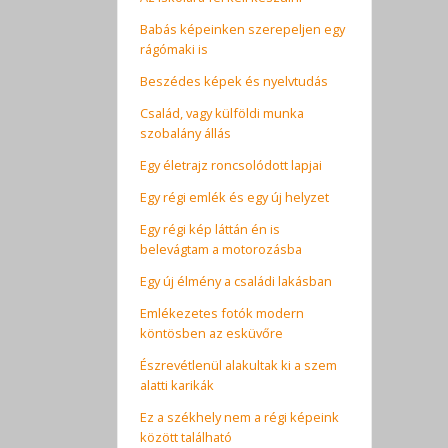
Babás képeinken szerepeljen egy
rágómaki is
Beszédes képek és nyelvtudás
Család, vagy külföldi munka
szobalány állás
Egy életrajz roncsolódott lapjai
Egy régi emlék és egy új helyzet
Egy régi kép láttán én is
belevágtam a motorozásba
Egy új élmény a családi lakásban
Emlékezetes fotók modern
köntösben az esküvőre
Észrevétlenül alakultak ki a szem
alatti karikák
Ez a székhely nem a régi képeink
között található