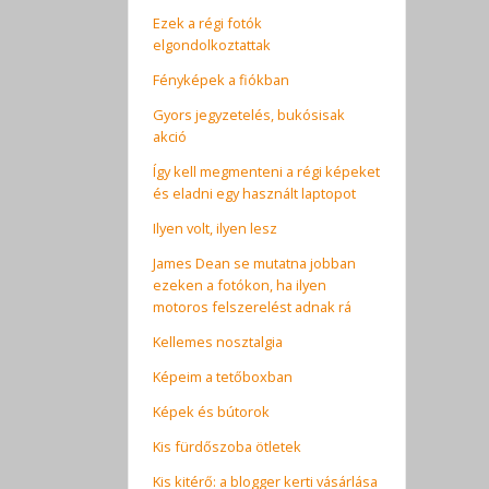
Ezek a régi fotók
elgondolkoztattak
Fényképek a fiókban
Gyors jegyzetelés, bukósisak
akció
Így kell megmenteni a régi képeket
és eladni egy használt laptopot
Ilyen volt, ilyen lesz
James Dean se mutatna jobban
ezeken a fotókon, ha ilyen
motoros felszerelést adnak rá
Kellemes nosztalgia
Képeim a tetőboxban
Képek és bútorok
Kis fürdőszoba ötletek
Kis kitérő: a blogger kerti vásárlása