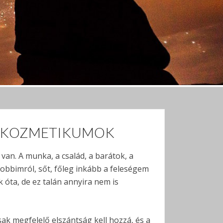
A KOZMETIKUMOK
an. A munka, a család, a barátok, a
obbimról, sőt, főleg inkább a feleségem
 óta, de ez talán annyira nem is
ak megfelelő elszántság kell hozzá, és a