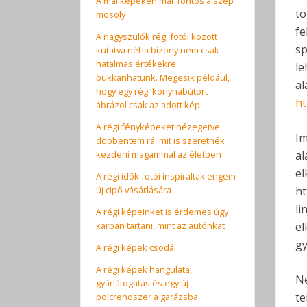
A mai képeken már fontos a szép
tö
mosoly
fe
A nagyszülők régi fotói között
sp
kutatva néha bizony nem csak
hatalmas értékekre
le
bukkanhatunk. Megesik például,
al
hogy egy régi konyhabútort
ht
ábrázol csak az adott kép
A régi fényképeket nézegetve
Im
döbbentem rá, mit is szeretnék
kezdeni magammal az életben
al
el
A régi idők fotói inspiráltak engem
új cipő vásárlására
ht
li
A régi képeinket is érdemes úgy
karban tartani, mint az autónkat
el
gy
A régi képek csodái
A régi képek hangulata,
Ne
gyárlátogatás és egy új
te
polcrendszer a garázsba