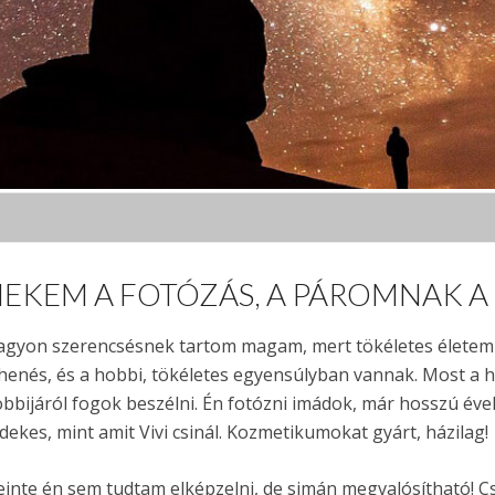
EKEM A FOTÓZÁS, A PÁROMNAK 
gyon szerencsésnek tartom magam, mert tökéletes életem v
henés, és a hobbi, tökéletes egyensúlyban vannak. Most a h
bbijáról fogok beszélni. Én fotózni imádok, már hosszú évek
dekes, mint amit Vivi csinál. Kozmetikumokat gyárt, házilag!
einte én sem tudtam elképzelni, de simán megvalósítható! Cs