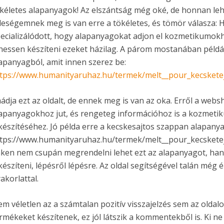
kéletes alapanyagok! Az elszántság még oké, de honnan leh
leségemnek meg is van erre a tökéletes, és tömör válasza:
ecializálódott, hogy alapanyagokat adjon el kozmetikumok
hessen készíteni ezeket házilag. A párom mostanában példá
apanyagból, amit innen szerez be:
tps://www.humanityaruhaz.hu/termek/melt__pour_kecskete
ádja ezt az oldalt, de ennek meg is van az oka. Erről a web
apanyagokhoz jut, és rengeteg információhoz is a kozmet
készítéséhez. Jó példa erre a kecskesajtos szappan alapanya
tps://www.humanityaruhaz.hu/termek/melt__pour_kecskete
nken nem csupán megrendelni lehet ezt az alapanyagot, hane
készíteni, lépésről lépésre. Az oldal segítségével talán még é
akorlattal.
m véletlen az a számtalan pozitív visszajelzés sem az oldalon
rmékeket készítenek, ez jól látszik a kommentekből is. Ki ne