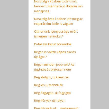
Nosztalgia közben tudatosult
bennem, mennyire jó dolgom van
manapság
Nosztalgiázás közben jött meg az
inspirációm, bele is vágtam
Otthonunk igényessége miért
ismerjen határokat?
Pofás kis kabin bőröndök
Régen is voltak képes akciós
újságok?
Régen minden jobb volt? Az
ügyintézés biztosan nem!
Régi dolgok, új klímában
Régi és új technikák
Régi fagyigép, új fagyigép
Régi fények új helyen
Régi fényképek… motoremelő