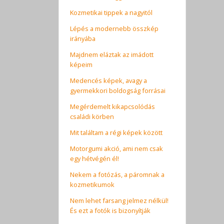
Kozmetikai tippek a nagyitól
Lépés a modernebb összkép
irányába
Majdnem eláztak az imádott
képeim
Medencés képek, avagy a
gyermekkori boldogság forrásai
Megérdemelt kikapcsolódás
családi körben
Mit találtam a régi képek között
Motorgumi akció, ami nem csak
egy hétvégén él!
Nekem a fotózás, a páromnak a
kozmetikumok
Nem lehet farsang jelmez nélkül!
És ezt a fotók is bizonyítják