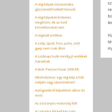
sz
A régi képek múzeumába
re
gázszerelőt kellett hívnunk
bi
A régi képeket érdemes
le
megőrizni, de az ósdi
konvektorokat nem
Ha
A régmúlt emlékei
té
A szép, ápolt, friss, puha, zöld
in
gyep nem csak álom
A szülinapi bulik mindig jó emlékek
maradnak
A titok: Pannon Fuvar 2000 Kft.
Alkoholizmus: egy régi kép a fiók
mélyén vagy sikertörténet?
Autógumikról képekben akkor és
most
Az a bizonyos motorolaj folt!
Az iskolára fel kell készülni