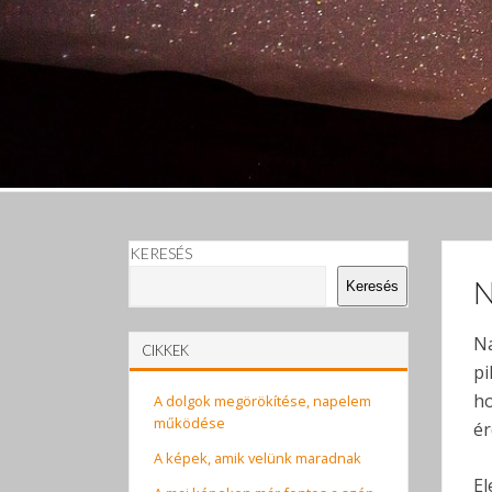
KERESÉS
N
Keresés
Na
CIKKEK
pi
ho
A dolgok megörökítése, napelem
működése
ér
A képek, amik velünk maradnak
El