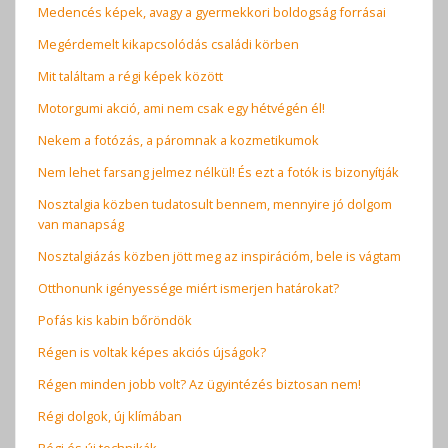
Medencés képek, avagy a gyermekkori boldogság forrásai
Megérdemelt kikapcsolódás családi körben
Mit találtam a régi képek között
Motorgumi akció, ami nem csak egy hétvégén él!
Nekem a fotózás, a páromnak a kozmetikumok
Nem lehet farsang jelmez nélkül! És ezt a fotók is bizonyítják
Nosztalgia közben tudatosult bennem, mennyire jó dolgom
van manapság
Nosztalgiázás közben jött meg az inspirációm, bele is vágtam
Otthonunk igényessége miért ismerjen határokat?
Pofás kis kabin bőröndök
Régen is voltak képes akciós újságok?
Régen minden jobb volt? Az ügyintézés biztosan nem!
Régi dolgok, új klímában