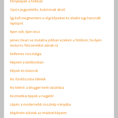
Fényképek a fiókban
Gyors jegyzetelés, bukósisak akció
Így kell megmenteni a régi képeket és eladni egy használt
laptopot
Ilyen volt, ilyen lesz
James Dean se mutatna jobban ezeken a fotókon, ha ilyen
motoros felszerelést adnak rá
Kellemes nosztalgia
Képeim a tetőboxban
Képek és bútorok
Kis fürdőszoba ötletek
Kis kitérő: a blogger kerti vásárlása
Kozmetikai tippek a nagyitól
Lépés a modernebb összkép irányába
Majdnem eláztak az imádott képeim