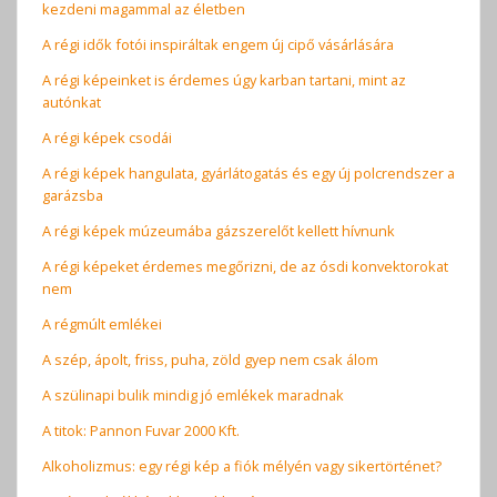
kezdeni magammal az életben
A régi idők fotói inspiráltak engem új cipő vásárlására
A régi képeinket is érdemes úgy karban tartani, mint az
autónkat
A régi képek csodái
A régi képek hangulata, gyárlátogatás és egy új polcrendszer a
garázsba
A régi képek múzeumába gázszerelőt kellett hívnunk
A régi képeket érdemes megőrizni, de az ósdi konvektorokat
nem
A régmúlt emlékei
A szép, ápolt, friss, puha, zöld gyep nem csak álom
A szülinapi bulik mindig jó emlékek maradnak
A titok: Pannon Fuvar 2000 Kft.
Alkoholizmus: egy régi kép a fiók mélyén vagy sikertörténet?