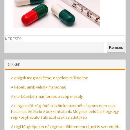
KERESÉS
Keresés
CIKKEK
A dolgok megörökítése, napelem működése
A képek, amik velünk maradnak
A mai képeken már fontos a szép mosoly
A nagyszülők régi fotói között kutatva néha bizony nem csak
hatalmas értékekre bukkanhatunk. Megesik például, hogy egy
régi konyhabútort ábrázol csak az adott kép
A régi fényképeket nézegetve döbbentem rá, mit is szeretnék