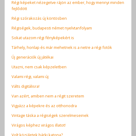
Régi képeket nézegetve rájön az ember, hogy mennyi minden
fejlődött
Régi szórakozás új köntösben
Régiségek, budapesti német nyelvtanfolyam
Sokat utazom régi fényképekért is
Tárhely, honlap és már mehetnek is a netre a régi fotók
Új generációk új játékai
Utazni, nem csak képzeletben
Valami régi, valami új
Válts digitálisra!
Van azért, amiben nem a régit szeretem
Vigyázz a képekre és az otthonodra
Vintage táska a régiségek szerelmeseinek
Virágos képhez virágos illatot!
Volt közületek bárki katona?