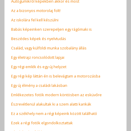
Autógumikról képekben akkor és most
Az a bizonyos motorolaj folt!
Az iskolára fel kell készülni
Babás képeinken szerepeljen egy rágómaki is
Beszédes képek és nyelvtudás
Család, vagy külföldi munka szobalány állás
Egy életrajz roncsolódott lapjai
Egy régi emlék és egy új helyzet
Egy régi kép láttán én is belevágtam a motorozásba
Egy új élmény a családi lakásban
Emlékezetes fotók modern köntösben az esküvőre
Észrevétlenül alakultak ki a szem alatti karikák
Ez a székhely nem a régi képeink között található
Ezek a régi fotók elgondolkoztattak