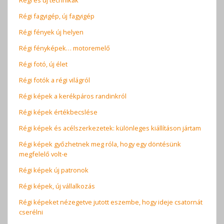
Régi és új technikák
Régi fagyigép, új fagyigép
Régi fények új helyen
Régi fényképek… motoremelő
Régi fotó, új élet
Régi fotók a régi világról
Régi képek a kerékpáros randinkról
Régi képek értékbecslése
Régi képek és acélszerkezetek: különleges kiállításon jártam
Régi képek győzhetnek meg róla, hogy egy döntésünk
megfelelő volt-e
Régi képek új patronok
Régi képek, új vállalkozás
Régi képeket nézegetve jutott eszembe, hogy ideje csatornát
cserélni