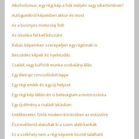
Alkoholizmus: egy régi kép a fiók mélyén vagy sikertörténet?
Autógumikról képekben akkor és most
Az a bizonyos motorolaj folt!
Az iskolára fel kell készülni
Babás képeinken szerepeljen egy rágómaki is
Beszédes képek és nyelvtudás
Család, vagy külföldi munka szobalány állás
Egy életrajz roncsolódott lapjai
Egy régi emlék és egy új helyzet
Egy régi kép láttán én is belevágtam a motorozásba
Egy új élmény a családi lakásban
Emlékezetes fotók modern köntösben az esküvőre
Észrevétlenül alakultak ki a szem alatti karikák
Ez a székhely nem a régi képeink között található