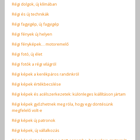
Régi dolgok, új klímában
Régi és új technikák
Régi fagyigép, új fagyigép
Régi fények új helyen
Régi fényképek… motoremelő
Régi fotó, új élet
Régi fotók a régi világról
Régi képek a kerékpáros randinkról
Régi képek értékbecslése
Régi képek és acélszerkezetek: különleges kiállításon jártam
Régi képek győzhetnek meg róla, hogy egy döntésünk
megfelelő volt-e
Régi képek új patronok
Régi képek, új vállalkozás