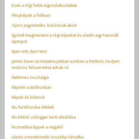
Ezek a régi fotók elgondolkoztattak
Fényképek a fiókban
Gyors jegyzetelés, bukósisak akció
Így kell megmenteni a régi képeket és eladni egy használt
laptopot
Ilyen volt, ilyen lesz
James Dean se mutatna jobban ezeken a fotókon, ha ilyen
motoros felszerelést adnak rá
Kellemes nosztalgia
Képeim a tetőboxban
Képek és bútorok
Kis fürdőszoba ötletek
Kis kitérő: a blogger kerti vásárlása
Kozmetikai tippek a nagyitól
Lépés a modernebb összkép irányába