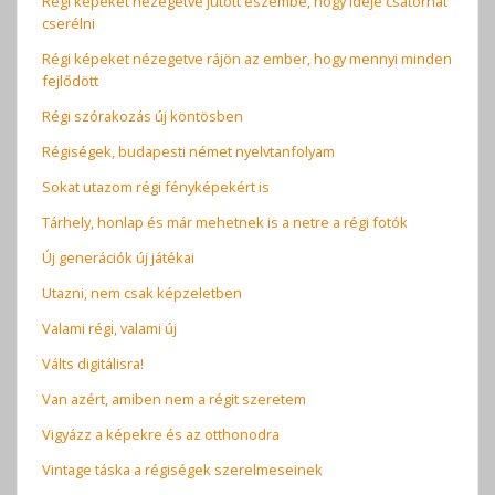
Régi képeket nézegetve jutott eszembe, hogy ideje csatornát
cserélni
Régi képeket nézegetve rájön az ember, hogy mennyi minden
fejlődött
Régi szórakozás új köntösben
Régiségek, budapesti német nyelvtanfolyam
Sokat utazom régi fényképekért is
Tárhely, honlap és már mehetnek is a netre a régi fotók
Új generációk új játékai
Utazni, nem csak képzeletben
Valami régi, valami új
Válts digitálisra!
Van azért, amiben nem a régit szeretem
Vigyázz a képekre és az otthonodra
Vintage táska a régiségek szerelmeseinek