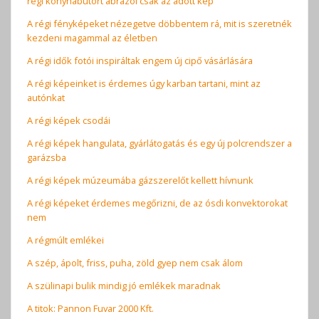
régi konyhabútort ábrázol csak az adott kép
A régi fényképeket nézegetve döbbentem rá, mit is szeretnék
kezdeni magammal az életben
A régi idők fotói inspiráltak engem új cipő vásárlására
A régi képeinket is érdemes úgy karban tartani, mint az
autónkat
A régi képek csodái
A régi képek hangulata, gyárlátogatás és egy új polcrendszer a
garázsba
A régi képek múzeumába gázszerelőt kellett hívnunk
A régi képeket érdemes megőrizni, de az ósdi konvektorokat
nem
A régmúlt emlékei
A szép, ápolt, friss, puha, zöld gyep nem csak álom
A szülinapi bulik mindig jó emlékek maradnak
A titok: Pannon Fuvar 2000 Kft.