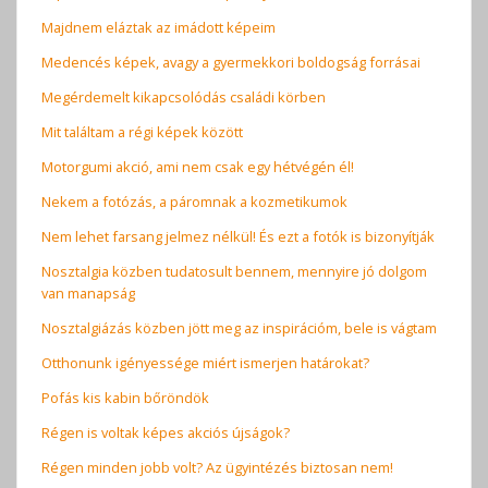
Majdnem eláztak az imádott képeim
Medencés képek, avagy a gyermekkori boldogság forrásai
Megérdemelt kikapcsolódás családi körben
Mit találtam a régi képek között
Motorgumi akció, ami nem csak egy hétvégén él!
Nekem a fotózás, a páromnak a kozmetikumok
Nem lehet farsang jelmez nélkül! És ezt a fotók is bizonyítják
Nosztalgia közben tudatosult bennem, mennyire jó dolgom
van manapság
Nosztalgiázás közben jött meg az inspirációm, bele is vágtam
Otthonunk igényessége miért ismerjen határokat?
Pofás kis kabin bőröndök
Régen is voltak képes akciós újságok?
Régen minden jobb volt? Az ügyintézés biztosan nem!