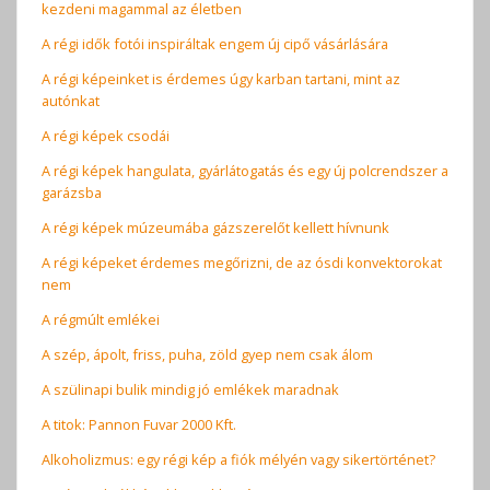
kezdeni magammal az életben
A régi idők fotói inspiráltak engem új cipő vásárlására
A régi képeinket is érdemes úgy karban tartani, mint az
autónkat
A régi képek csodái
A régi képek hangulata, gyárlátogatás és egy új polcrendszer a
garázsba
A régi képek múzeumába gázszerelőt kellett hívnunk
A régi képeket érdemes megőrizni, de az ósdi konvektorokat
nem
A régmúlt emlékei
A szép, ápolt, friss, puha, zöld gyep nem csak álom
A szülinapi bulik mindig jó emlékek maradnak
A titok: Pannon Fuvar 2000 Kft.
Alkoholizmus: egy régi kép a fiók mélyén vagy sikertörténet?