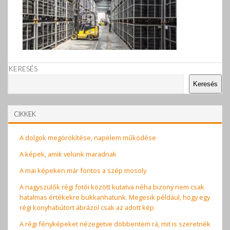
KERESÉS
Keresés
CIKKEK
A dolgok megörökítése, napelem működése
A képek, amik velünk maradnak
A mai képeken már fontos a szép mosoly
A nagyszülők régi fotói között kutatva néha bizony nem csak
hatalmas értékekre bukkanhatunk. Megesik például, hogy egy
régi konyhabútort ábrázol csak az adott kép
A régi fényképeket nézegetve döbbentem rá, mit is szeretnék