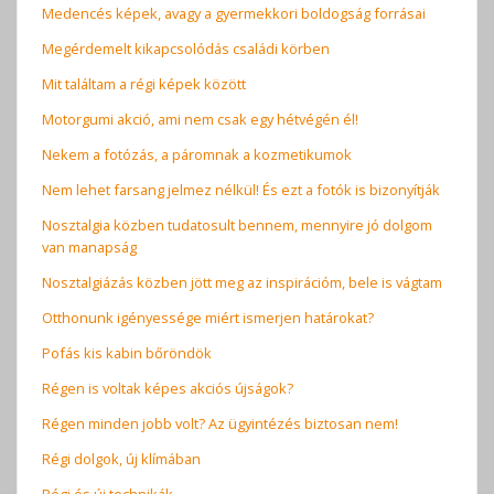
Medencés képek, avagy a gyermekkori boldogság forrásai
Megérdemelt kikapcsolódás családi körben
Mit találtam a régi képek között
Motorgumi akció, ami nem csak egy hétvégén él!
Nekem a fotózás, a páromnak a kozmetikumok
Nem lehet farsang jelmez nélkül! És ezt a fotók is bizonyítják
Nosztalgia közben tudatosult bennem, mennyire jó dolgom
van manapság
Nosztalgiázás közben jött meg az inspirációm, bele is vágtam
Otthonunk igényessége miért ismerjen határokat?
Pofás kis kabin bőröndök
Régen is voltak képes akciós újságok?
Régen minden jobb volt? Az ügyintézés biztosan nem!
Régi dolgok, új klímában