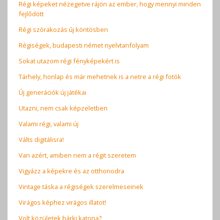
Régi képeket nézegetve rájön az ember, hogy mennyi minden
fejlődött
Régi szórakozás új köntösben
Régiségek, budapesti német nyelvtanfolyam
Sokat utazom régi fényképekért is
Tárhely, honlap és már mehetnek is a netre a régi fotók
Új generációk új játékai
Utazni, nem csak képzeletben
Valami régi, valami új
Válts digitálisra!
Van azért, amiben nem a régit szeretem
Vigyázz a képekre és az otthonodra
Vintage táska a régiségek szerelmeseinek
Virágos képhez virágos illatot!
Volt közületek bárki katona?