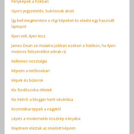
Fényképek a fiókban
Gyors jegyzetelés, bukósisak akció
Így kell megmenteni a régi képeket és eladni egy használt
laptopot
Ilyen volt, ilyen lesz
James Dean se mutatna jobban ezeken a fotókon, ha ilyen
motoros felszerelést adnak rá
Kellemes nosztalgia
Képeim a tetőboxban
Képek és bútorok
Kis fürdőszoba ötletek
Kis kitérő: a blogger kerti vásárlása
Kozmetikai tippek a nagyitól
Lépés a modernebb összkép irányába
Majdnem eláztak az imádott képeim