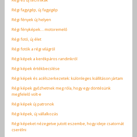
Régi és új technikák
Régi fagyigép, új fagyigép
Régi fények új helyen
Régi fényképek… motoremelő
Régi fotó, új élet
Régi fotók a régi világról
Régi képek a kerékpáros randinkról
Régi képek értékbecslése
Régi képek és acélszerkezetek: különleges kiállításon jártam
Régi képek győzhetnek meg róla, hogy egy döntésünk
megfelelő volt-e
Régi képek új patronok
Régi képek, új vállalkozás
Régi képeket nézegetve jutott eszembe, hogy ideje csatornát
cserélni