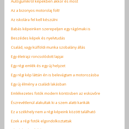
Autógumikról képekben akkor és most
Az a bizonyos motorolaj folt!
Az iskolára fel kell készülni
Babás képeinken szerepeljen egy rágómaki is
Beszédes képek és nyelvtudás
Család, vagy külföldi munka szobalány állás
Egy életrajz roncsolódott lapjai
Egy régi emlék és egy új helyzet
Egy régi kép láttán én is belevágtam a motorozásba
Egy új élmény a családi lakásban
Emlékezetes fotók modern köntösben az esküvőre
Észrevétlenül alakultak ki a szem alatti karikák
Ez a székhely nem a régi képeink között található
Ezek a régi fotók elgondolkoztattak